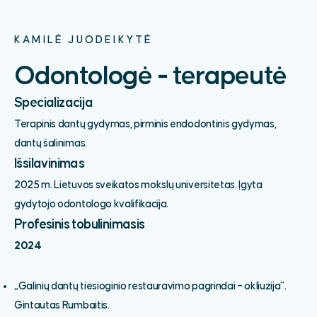
KAMILĖ JUODEIKYTĖ
Odontologė - terapeutė
Specializacija
Terapinis dantų gydymas, pirminis endodontinis gydymas,
dantų šalinimas.
Išsilavinimas
2025 m. Lietuvos sveikatos mokslų universitetas. Įgyta
gydytojo odontologo kvalifikacija.
Profesinis tobulinimasis
2024
„Galinių dantų tiesioginio restauravimo pagrindai – okliuzija“.
Gintautas Rumbaitis.