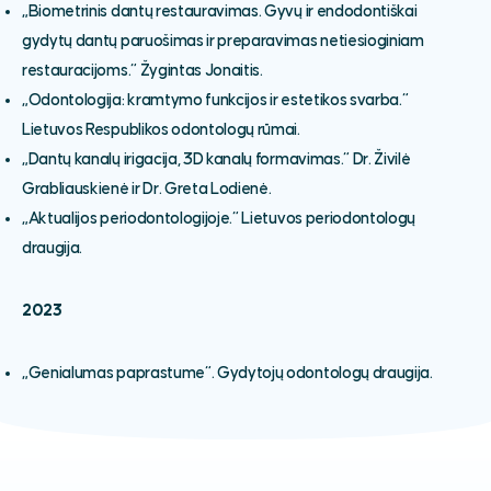
„Biometrinis dantų restauravimas. Gyvų ir endodontiškai
gydytų dantų paruošimas ir preparavimas netiesioginiam
restauracijoms.“ Žygintas Jonaitis.
„Odontologija: kramtymo funkcijos ir estetikos svarba.“
Lietuvos Respublikos odontologų rūmai.
„Dantų kanalų irigacija, 3D kanalų formavimas.“ Dr. Živilė
Grabliauskienė ir Dr. Greta Lodienė.
„Aktualijos periodontologijoje.“ Lietuvos periodontologų
draugija.
2023
„Genialumas paprastume“. Gydytojų odontologų draugija.